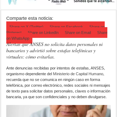
La 5° edición del festival de cine en Luján es una apuesta al arte arge
Agenda del Teatro Trinidad Guevara: agosto llega con una cartelera p
Comparte esta noticia:
ANMAT retiró productos tras detectar un robo que compromete su tra
Share on
X (Twitter)
Share on
Facebook
Share on
Pinterest
Share on
LinkedIn
Share on
Email
Share
on
WhatsApp
Alertan que ANSES no solicita datos personales ni
bancarios y advirtió sobre estafas telefónicas y
virtuales: cómo evitarlas.
A
nte denuncias recibidas por intentos de estafas, ANSES,
organismo dependiente del
Ministerio de Capital Humano
,
recuerda que no se comunica en ningún caso en forma
telefónica, por correo electrónico, redes sociales ni mensajes
de texto para solicitar datos personales, claves o información
bancaria, ya que son confidenciales y no deben divulgarse.