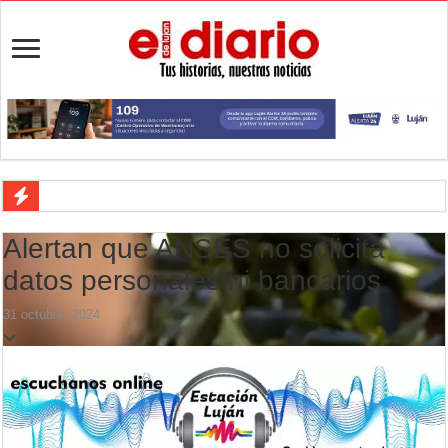
Turismo en Luján: las vacaciones de invierno impulsaron la actividad 
Alertan que ANSES no solicita
Ronda de Negocios: Luján reunió a pymes bonaerenses con comprador
datos personales ni bancarios
Desbaratan un punto de venta de drogas en el barrio Padre Varela y 
31 octubre, 2024
Campeonato TC JK: Diego Cordone se quedó con una gran victoria e
Jubilación en Argentina: qué requisitos exige ANSES para acceder al 
Opinión: Buscando una mejor educación ambiental
Cédulas de identidad: residentes uruguayos avanzan con su regulariz