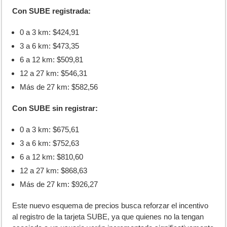
Con SUBE registrada:
0 a 3 km: $424,91
3 a 6 km: $473,35
6 a 12 km: $509,81
12 a 27 km: $546,31
Más de 27 km: $582,56
Con SUBE sin registrar:
0 a 3 km: $675,61
3 a 6 km: $752,63
6 a 12 km: $810,60
12 a 27 km: $868,63
Más de 27 km: $926,27
Este nuevo esquema de precios busca reforzar el incentivo
al registro de la tarjeta SUBE, ya que quienes no la tengan