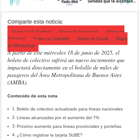
Jubilación en Argentina: qué requisitos exige ANSES para acceder al 
Opinión: Buscando una mejor educación ambiental
Comparte esta noticia:
Cédulas de identidad: residentes uruguayos avanzan con su regulariz
Share on
X (Twitter)
Share on
Facebook
Share on
Pinterest
Share on
LinkedIn
Share on
Email
Share
on
WhatsApp
A partir de este miércoles 18 de junio de 2025, el
boleto de colectivo sufrirá un nuevo incremento que
impactará directamente en el bolsillo de miles de
pasajeros del Área Metropolitana de Buenos Aires
(AMBA).
Contenido de esta nota
Boleto de colectivo actualizado para líneas nacionales
Líneas alcanzadas por el aumento del 7%
Próximo aumento para líneas provinciales y porteñas
¿Cómo registrar la tarjeta SUBE?