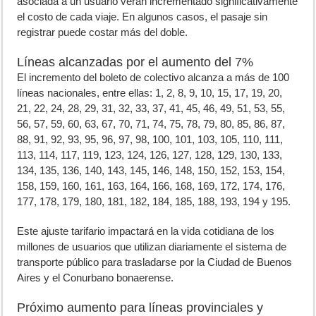
asociada a un usuario verán incrementado significativamente
el costo de cada viaje. En algunos casos, el pasaje sin
registrar puede costar más del doble.
Líneas alcanzadas por el aumento del 7%
El incremento del boleto de colectivo alcanza a más de 100
líneas nacionales, entre ellas: 1, 2, 8, 9, 10, 15, 17, 19, 20,
21, 22, 24, 28, 29, 31, 32, 33, 37, 41, 45, 46, 49, 51, 53, 55,
56, 57, 59, 60, 63, 67, 70, 71, 74, 75, 78, 79, 80, 85, 86, 87,
88, 91, 92, 93, 95, 96, 97, 98, 100, 101, 103, 105, 110, 111,
113, 114, 117, 119, 123, 124, 126, 127, 128, 129, 130, 133,
134, 135, 136, 140, 143, 145, 146, 148, 150, 152, 153, 154,
158, 159, 160, 161, 163, 164, 166, 168, 169, 172, 174, 176,
177, 178, 179, 180, 181, 182, 184, 185, 188, 193, 194 y 195.
Este ajuste tarifario impactará en la vida cotidiana de los
millones de usuarios que utilizan diariamente el sistema de
transporte público para trasladarse por la Ciudad de Buenos
Aires y el Conurbano bonaerense.
Próximo aumento para líneas provinciales y