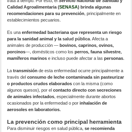
trata a tiempo. Por esto, el
Servicio Nacional de Sanidad y
Calidad Agroalimentaria (
SENASA
) brinda algunas
recomendaciones para su prevención
, principalmente en
establecimientos pecuarios.
Es una
enfermedad bacteriana que representa un riesgo
para la sanidad animal y la
salud pública
. Afecta a
animales de producción —
bovinos, caprinos, ovinos,
porcinos
—, domésticos como los
perros, fauna silvestre,
mamíferos marinos
e incluso puede afectar a las
personas
.
La
transmisión
de esta enfermedad ocurre principalmente a
través del
consumo de leche contaminada sin pasteurizar
o productos crudos elaborados
con la misma (como
algunos quesos), por el
contacto directo con secreciones
de animales infectados
, especialmente durante abortos
ocasionados por la enfermedad o por
inhalación de
aerosoles en laboratorios.
La prevención como principal herramienta
Para disminuir riesgos en salud pública,
se recomienda