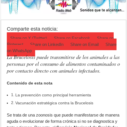
Jubilación en Argentina: qué requisitos exige ANSES para acceder al 
Opinión: Buscando una mejor educación ambiental
Cédulas de identidad: residentes uruguayos avanzan con su regulariz
Comparte esta noticia:
Share on
X (Twitter)
Share on
Facebook
Share on
Pinterest
Share on
LinkedIn
Share on
Email
Share
on
WhatsApp
La Brucelosis puede transmitirse de los animales a las
personas por el consumo de alimentos contaminados o
por contacto directo con animales infectados.
Contenido de esta nota
La prevención como principal herramienta
Vacunación estratégica contra la Brucelosis
S
e trata de una zoonosis que puede manifestarse de manera
aguda o evolucionar de forma crónica si no se diagnostica y