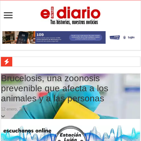
Crimen en el Lanusse: murió una mujer y detuvieron a su pareja
Brucelosis, una zoonosis
Actividades en Luján: qué hacer este fin de semana
prevenible que afecta a los
Salud mental: Luján puso el bienestar emocional en el centro del depo
animales y a las personas
Turismo en Luján: las vacaciones de invierno impulsaron la actividad 
12 enero, 2026
Ronda de Negocios: Luján reunió a pymes bonaerenses con comprador
Desbaratan un punto de venta de drogas en el barrio Padre Varela y 
Campeonato TC JK: Diego Cordone se quedó con una gran victoria e