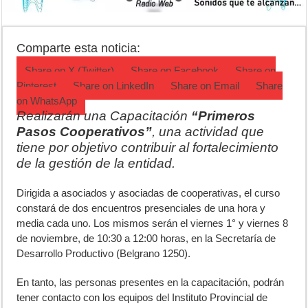
Ronda de Negocios: Luján reunió a pymes bonaerenses con comprador
Desbaratan un punto de venta de drogas en el barrio Padre Varela y 
Comparte esta noticia:
Campeonato TC JK: Diego Cordone se quedó con una gran victoria e
Share on
X (Twitter)
Share on
Facebook
Share on
Pinterest
Share on
LinkedIn
Share on
Email
Share
on
WhatsApp
Realizarán una Capacitación
“Primeros
Pasos Cooperativos”
, una actividad que
tiene por objetivo contribuir al fortalecimiento
de la gestión de la entidad.
D
irigida a asociados y asociadas de cooperativas, el curso
constará de dos encuentros presenciales de una hora y
media cada uno. Los mismos serán el viernes 1° y viernes 8
de noviembre, de 10:30 a 12:00 horas, en la Secretaría de
Desarrollo Productivo (Belgrano 1250).
En tanto, las personas presentes en la capacitación, podrán
tener contacto con los equipos del Instituto Provincial de