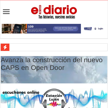
Turismo en Luján: las vacaciones de invierno impulsaron la actividad 
Avanza la construcción del nuevo
Ronda de Negocios: Luján reunió a pymes bonaerenses con comprador
CAPS en Open Door
Desbaratan un punto de venta de drogas en el barrio Padre Varela y 
18 junio, 2025
Campeonato TC JK: Diego Cordone se quedó con una gran victoria e
Jubilación en Argentina: qué requisitos exige ANSES para acceder al 
Opinión: Buscando una mejor educación ambiental
Cédulas de identidad: residentes uruguayos avanzan con su regulariz