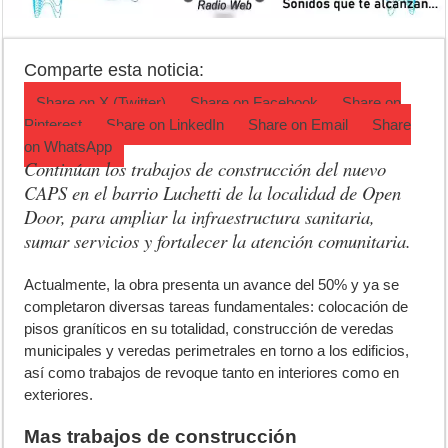
La 5° edición del festival de cine en Luján es una apuesta al arte arge
Agenda del Teatro Trinidad Guevara: agosto llega con una cartelera p
Comparte esta noticia:
ANMAT retiró productos tras detectar un robo que compromete su tra
Share on
X (Twitter)
Share on
Facebook
Share on
Pinterest
Share on
LinkedIn
Share on
Email
Share
on
WhatsApp
Continúan los trabajos de construcción del nuevo
CAPS en el barrio Luchetti de la localidad de Open
Door, para ampliar la infraestructura sanitaria,
sumar servicios y fortalecer la atención comunitaria.
A
ctualmente, la obra presenta un avance del 50% y ya se
completaron diversas tareas fundamentales: colocación de
pisos graníticos en su totalidad, construcción de veredas
municipales y veredas perimetrales en torno a los edificios,
así como trabajos de revoque tanto en interiores como en
exteriores.
Mas trabajos de construcción