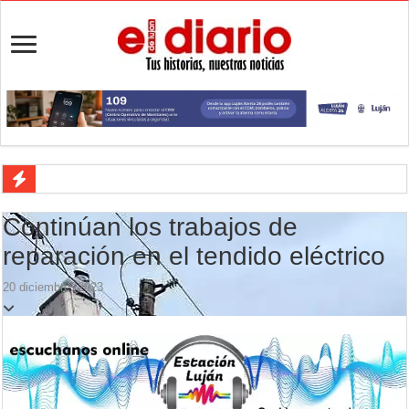
Actividades en Luján: qué hacer este fin de semana
Continúan los trabajos de
Salud mental: Luján puso el bienestar emocional en el centro del depo
reparación en el tendido eléctrico
Turismo en Luján: las vacaciones de invierno impulsaron la actividad 
20 diciembre, 2023
Ronda de Negocios: Luján reunió a pymes bonaerenses con comprador
Desbaratan un punto de venta de drogas en el barrio Padre Varela y 
Campeonato TC JK: Diego Cordone se quedó con una gran victoria e
Jubilación en Argentina: qué requisitos exige ANSES para acceder al 