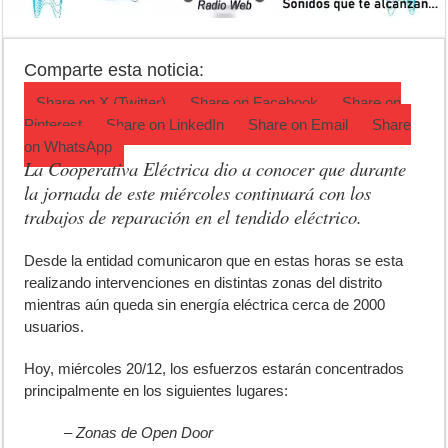
Opinión: Buscando una mejor educación ambiental
Cédulas de identidad: residentes uruguayos avanzan con su regulariz
Comparte esta noticia:
La 5° edición del festival de cine en Luján es una apuesta al arte arge
Share on
X (Twitter)
Share on
Facebook
Share on
Pinterest
Share on
LinkedIn
Share on
Email
Share
on
WhatsApp
La Cooperativa Eléctrica dio a conocer que durante
la jornada de este miércoles continuará con los
trabajos de reparación en el tendido eléctrico.
D
esde la entidad comunicaron que en estas horas se esta
realizando intervenciones en distintas zonas del distrito
mientras aún queda sin energía eléctrica cerca de 2000
usuarios.
Hoy, miércoles 20/12, los esfuerzos estarán concentrados
principalmente en los siguientes lugares:
– Zonas de Open Door