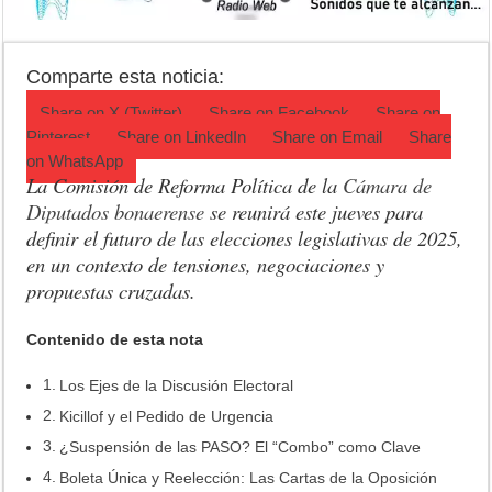
Ronda de Negocios: Luján reunió a pymes bonaerenses con comprador
Desbaratan un punto de venta de drogas en el barrio Padre Varela y 
Comparte esta noticia:
Campeonato TC JK: Diego Cordone se quedó con una gran victoria e
Share on
X (Twitter)
Share on
Facebook
Share on
Pinterest
Share on
LinkedIn
Share on
Email
Share
on
WhatsApp
La Comisión de Reforma Política de la
Cámara de
Diputados bonaerense
se reunirá este jueves para
definir el futuro de las elecciones legislativas de 2025,
en un contexto de tensiones, negociaciones y
propuestas cruzadas.
Contenido de esta nota
Los Ejes de la Discusión Electoral
Kicillof y el Pedido de Urgencia
¿Suspensión de las PASO? El “Combo” como Clave
Boleta Única y Reelección: Las Cartas de la Oposición