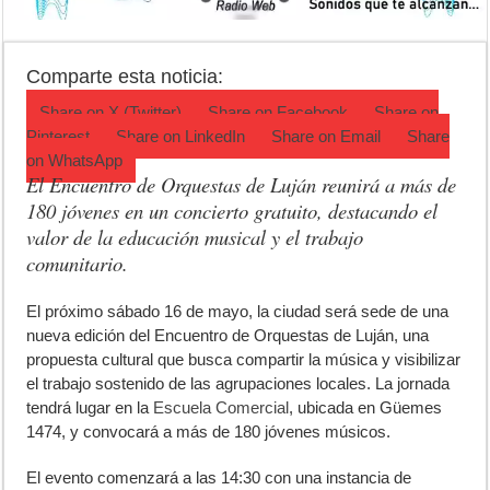
Campeonato TC JK: Diego Cordone se quedó con una gran victoria e
Jubilación en Argentina: qué requisitos exige ANSES para acceder al 
Comparte esta noticia:
Opinión: Buscando una mejor educación ambiental
Share on
X (Twitter)
Share on
Facebook
Share on
Pinterest
Share on
LinkedIn
Share on
Email
Share
on
WhatsApp
El Encuentro de Orquestas de Luján reunirá a más de
180 jóvenes en un concierto gratuito, destacando el
valor de la educación musical y el trabajo
comunitario.
E
l próximo sábado 16 de mayo, la ciudad será sede de una
nueva edición del Encuentro de Orquestas de Luján, una
propuesta cultural que busca compartir la música y visibilizar
el trabajo sostenido de las agrupaciones locales. La jornada
tendrá lugar en la
Escuela Comercial
, ubicada en Güemes
1474, y convocará a más de 180 jóvenes músicos.
El evento comenzará a las 14:30 con una instancia de