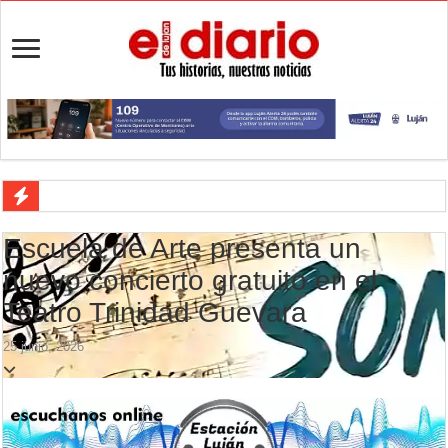
Campeonato TC JK: Diego Cordone se quedó con una gran victoria e
Escuela de Arte presenta un
Jubilación en Argentina: qué requisitos exige ANSES para acceder al 
nuevo concierto gratuito en el
Opinión: Buscando una mejor educación ambiental
Teatro Trinidad Guevara
Cédulas de identidad: residentes uruguayos avanzan con su regulariz
25 junio, 2026
La 5° edición del festival de cine en Luján es una apuesta al arte arge
Agenda del Teatro Trinidad Guevara: agosto llega con una cartelera p
ANMAT retiró productos tras detectar un robo que compromete su tra