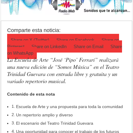
Fiesta de la Galleta de Campo: Tomás Jofré se prepara para otra celeb
Luján volvió al Campeonato Provincial de bochas
Torres se prepara para una nueva fiesta gastronómica
Comparte esta noticia:
Share on
X (Twitter)
Share on
Facebook
Share on
Pinterest
Share on
LinkedIn
Share on
Email
Share
on
WhatsApp
La Escuela de Arte “José ‘Pipo’ Ferrari” realizará
una nueva edición de “Somos Música” en el Teatro
Trinidad Guevara con entrada libre y gratuita y un
variado repertorio musical.
Contenido de esta nota
Escuela de Arte y una propuesta para toda la comunidad
Un repertorio amplio y diverso
El escenario del Teatro Trinidad Guevara
Una oportunidad para conocer el trabajo de los futuros