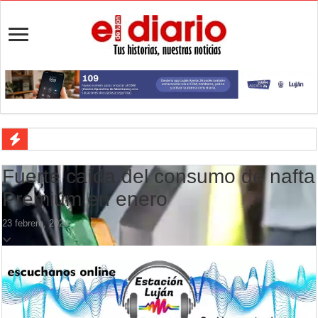
La 5° edición del festival de cine en Luján es una apuesta al arte arge
Fuerte caída del consumo de nafta
Agenda del Teatro Trinidad Guevara: agosto llega con una cartelera p
Premium en enero
ANMAT retiró productos tras detectar un robo que compromete su tra
23 febrero, 2024
Fiesta de la Galleta de Campo: Tomás Jofré se prepara para otra celeb
Luján volvió al Campeonato Provincial de bochas
Torres se prepara para una nueva fiesta gastronómica
Patentes: La Provincia lanzó un asistente virtual para consultar infr