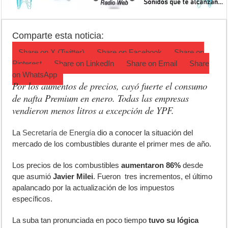
Corte de energía en Olivera: cuándo será y cuánto durará
Detuvieron a la mujer que acompañaba al acusado de balear a un poli
Comparte esta noticia:
El pronóstico anticipa una semana que cambiará de golpe en la regió
Share on
X (Twitter)
Share on
Facebook
Share on
Pinterest
Share on
LinkedIn
Share on
Email
Share
on
WhatsApp
Por los aumentos de precios, cayó fuerte el consumo
de nafta Premium en enero. Todas las empresas
vendieron menos litros a excepción de YPF.
L
a
Secretaría de Energía
dio a conocer la situación del
mercado de los combustibles durante el primer mes de año.
Los precios de los combustibles
aumentaron 86%
desde
que asumió
Javier Milei
. Fueron tres incrementos, el último
apalancado por la actualización de los impuestos
específicos.
La suba tan pronunciada en poco tiempo
tuvo su lógica