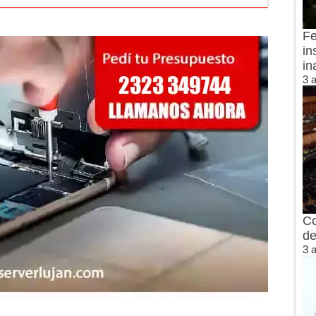
Fe
in
in
3 
Co
de
3 