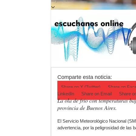
11 julio, 2024
El pronóstico anti
Teatro El Galpón s
Confirmaron la fec
INCUCAI implementa
Papa León XIV visit
Parque Invernal: d
Comparte esta noticia:
Share on
X (Twitter)
Share on
Fac
LinkedIn
Share on
Email
Share o
La ola de frío con temperaturas baj
provincia de Buenos Aires.
E
l Servicio Meteorológico Nacional (SMN
advertencia, por la peligrosidad de las 