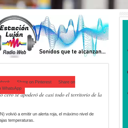
cipa una semana que cambiará de golpe en la región
ufrió un robo y pide ayuda
ha de la Peregrinación a Luján 2026
rá una técnica para aumentar los trasplantes de órganos
ará Argentina: Luján será una de las escalas históricas
eporte y juegos reunieron a miles
ebook
Share on
Pinterest
Share on
n
WhatsApp
o cero se apoderó de casi todo el territorio de la
) volvió a emitir un alerta roja, el máximo nivel de
bajas temperaturas.