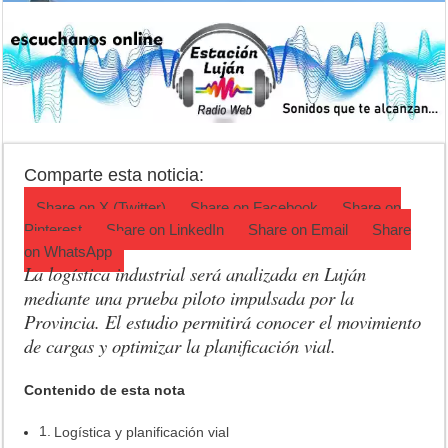
Detuvieron a la mujer que acompañaba al acusado de balear a un poli
El pronóstico anticipa una semana que cambiará de golpe en la regió
Teatro El Galpón sufrió un robo y pide ayuda
Confirmaron la fecha de la Peregrinación a Luján 2026
INCUCAI implementará una técnica para aumentar los trasplantes de
Comparte esta noticia:
Share on
X (Twitter)
Share on
Facebook
Share on
Pinterest
Share on
LinkedIn
Share on
Email
Share
on
WhatsApp
La logística industrial será analizada en Luján
mediante una prueba piloto impulsada por la
Provincia. El estudio permitirá conocer el movimiento
de cargas y optimizar la planificación vial.
Contenido de esta nota
Logística y planificación vial