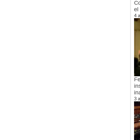
Co
el
4 
Fe
in
in
3 