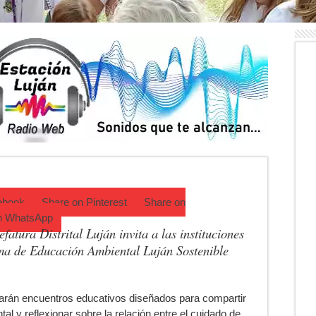
n Olivera: cuándo será y cuánto durará
jer que acompañaba al acusado de balear a un policía en Luján
cipa una semana que cambiará de golpe en la región
ufrió un robo y pide ayuda
ha de la Peregrinación a Luján 2026
rá una técnica para aumentar los trasplantes de órganos
ebook
Share on
Pinterest
Share on
n
WhatsApp
fatura Distrital Luján invita a las instituciones
ama de Educación Ambiental Luján Sostenible
larán encuentros educativos diseñados para compartir
al y reflexionar sobre la relación entre el cuidado de