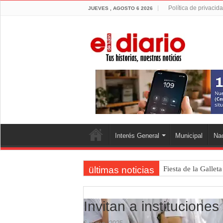
Política de privacid
JUEVES , AGOSTO 6 2026
Interés General
Municipal
Nac
ültimas noticias
Fiesta de la Gallet
Luján volvió al Ca
Torres se prepara 
Invitan a institucione
Patentes: La Provin