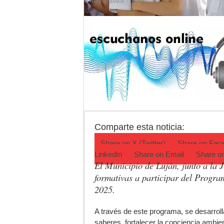
6 mayo, 2025
Corte de energía e
Detuvieron a la mu
El pronóstico anti
Teatro El Galpón s
Confirmaron la fec
INCUCAI implementa
Comparte esta noticia:
Share on
X (Twitter)
Share on
Fac
LinkedIn
Share on
Email
Share o
El Municipio de Luján, junto a la Je
formativas a participar del Progr
2025.
A
través de este programa, se desarrol
saberes, fortalecer la conciencia ambient