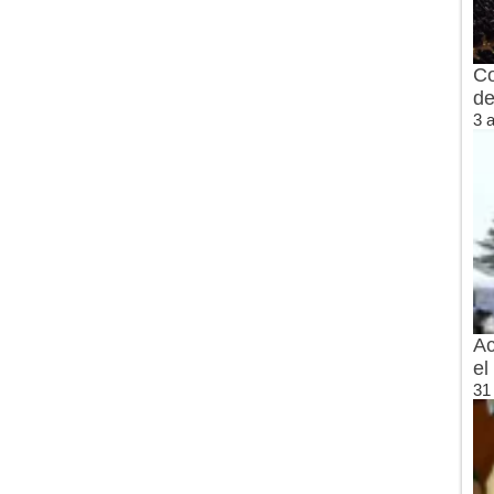
Co
de
3 
Ac
el
31 