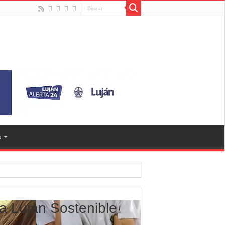
s
ma Luján Sostenible