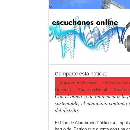
19 febrero, 2025
Corte de energía e
Detuvieron a la mu
El pronóstico anti
Teatro El Galpón s
Confirmaron la fec
INCUCAI implementa
Comparte esta noticia:
Share on
X (Twitter)
Share on
Fac
LinkedIn
Share on
Email
Share o
Con el objetivo de incrementar la 
sustentable, el municipio continúa
del distrito.
E
l Plan de
Alumbrado Público
se impuls
barrio del Partido que cuenta con una co