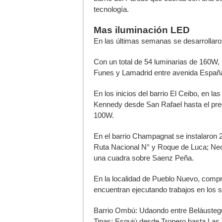
tecnología.
Mas iluminación LED
En las últimas semanas se desarrollaron
Con un total de 54 luminarias de 160W, 
Funes y Lamadrid entre avenida España 
En los inicios del barrio El Ceibo, en l
Kennedy desde San Rafael hasta el pr
100W.
En el barrio Champagnat se instalaron 
Ruta Nacional N° y Roque de Luca; Nec
una cuadra sobre Saenz Peña.
En la localidad de Pueblo Nuevo, compr
encuentran ejecutando trabajos en los s
Barrio Ombú: Udaondo entre Beláustegu
Tipas; Esquiú desde Tropero hasta Las 