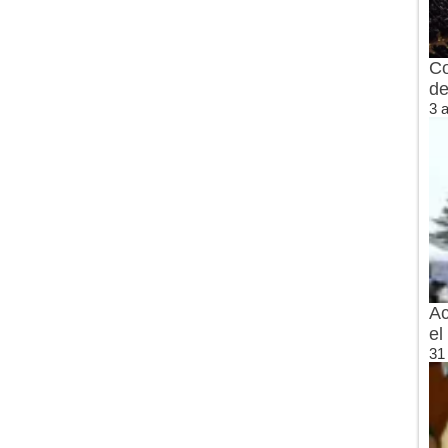
Co
de
3 
Ac
el
31 