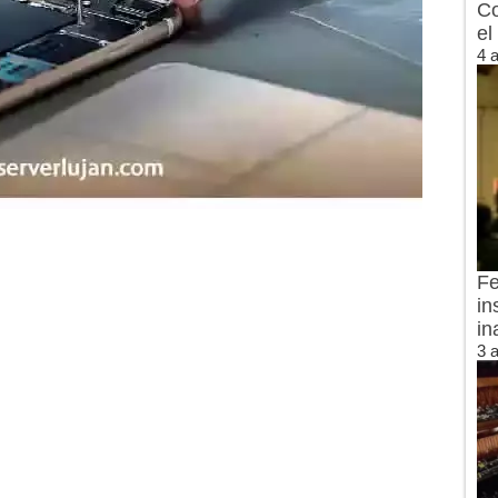
Co
el
4 
Fe
in
in
3 