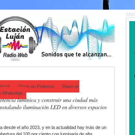
n Olivera: cuándo será y cuánto durará
jer que acompañaba al acusado de balear a un policía en Luján
cipa una semana que cambiará de golpe en la región
ufrió un robo y pide ayuda
ha de la Peregrinación a Luján 2026
rá una técnica para aumentar los trasplantes de órganos
ebook
Share on
Pinterest
Share on
n
WhatsApp
potencia lumínica y construir una ciudad más
 instalando iluminación LED en diversos espacios
a desde el año 2023, y en la actualidad hay más de un
bertura del 100 por ciento con luminaria de alta