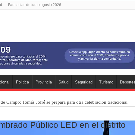
ad
Farmacias de turno agosto 2026
ional
Politica
Provincia
Salud
Seguridad
Turismo
Deporte
a de Campo: Tomás Jofré se prepara para otra celebración tradicional
mpeonato Provincial de bochas
para una nueva fiesta gastronómica
mbrado Público LED en el distrito
cia lanzó un asistente virtual para consultar infracciones por WhatsApp