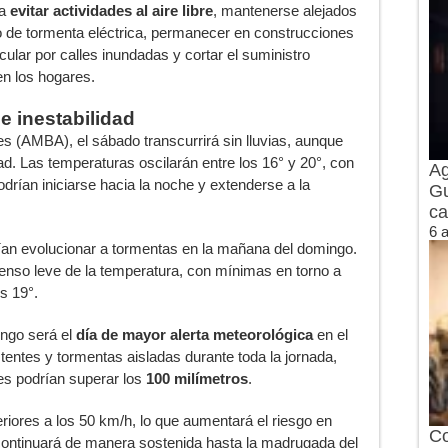
 a
evitar actividades al aire libre
, mantenerse alejados
o de tormenta eléctrica, permanecer en construcciones
lar por calles inundadas y cortar el suministro
en los hogares.
e inestabilidad
s (AMBA), el sábado transcurrirá sin lluvias, aunque
. Las temperaturas oscilarán entre los 16° y 20°, con
Ag
drían iniciarse hacia la noche y extenderse a la
Gu
ca
6 
ían evolucionar a tormentas en la mañana del domingo.
enso leve de la temperatura, con mínimas en torno a
s 19°.
ingo será el
día de mayor alerta meteorológica
en el
stentes y tormentas aisladas durante toda la jornada,
s podrían superar los
100 milímetros
.
iores a los 50 km/h, lo que aumentará el riesgo en
Co
continuará de manera sostenida hasta la madrugada del