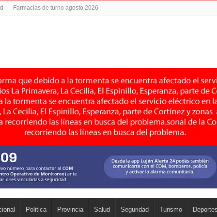
ad
Farmacias de turno agosto 2026
ional
Politica
Provincia
Salud
Seguridad
Turismo
Deporte