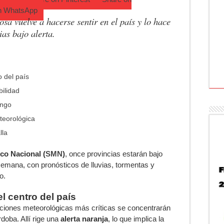
n
WhatsApp
sa vuelve a hacerse sentir en el país y lo hace
ias bajo alerta.
o del país
bilidad
ingo
teorológica
lla
co Nacional (
SMN
)
, once provincias estarán bajo
semana, con pronósticos de lluvias, tormentas y
o.
el centro del país
iciones meteorológicas más críticas se concentrarán
doba. Allí rige una
alerta naranja
, lo que implica la