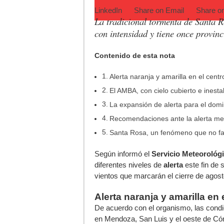
LinkedIn
Share on
Email
Share o
La tradicional tormenta de Santa Ro
con intensidad y tiene once provinc
Contenido de esta nota
Alerta naranja y amarilla en el centr
El AMBA, con cielo cubierto e inesta
La expansión de alerta para el dom
Recomendaciones ante la alerta me
Santa Rosa, un fenómeno que no fa
S
egún informó el
Servicio Meteorológi
diferentes niveles de
alerta
este fin de 
vientos que marcarán el cierre de agost
Alerta naranja y amarilla en 
De acuerdo con el organismo, las cond
en Mendoza, San Luis y el oeste de Cór