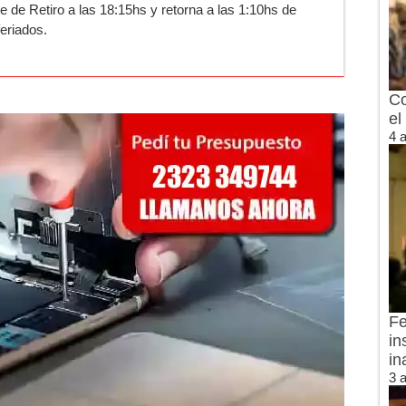
te de Retiro a las 18:15hs y retorna a las 1:10hs de
eriados.
Co
el
4 
Fe
in
in
3 