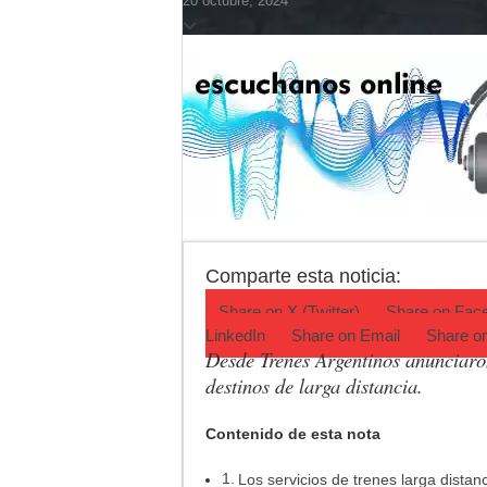
20 octubre, 2024
Agenda del Teatro 
ANMAT retiró produ
Fiesta de la Gallet
Luján volvió al Ca
Torres se prepara 
Patentes: La Provin
Comparte esta noticia:
Share on
X (Twitter)
Share on
Fac
LinkedIn
Share on
Email
Share o
Desde Trenes Argentinos anunciaron
destinos de larga distancia.
Contenido de esta nota
Los servicios de trenes larga distan