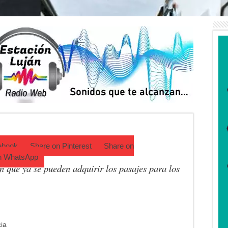
Trinidad Guevara: agosto llega con una cartelera para todos los público
ctos tras detectar un robo que compromete su trazabilidad
a de Campo: Tomás Jofré se prepara para otra celebración tradicional
mpeonato Provincial de bochas
para una nueva fiesta gastronómica
cia lanzó un asistente virtual para consultar infracciones por WhatsApp
ebook
Share on
Pinterest
Share on
n
WhatsApp
 que ya se pueden adquirir los pasajes para los
cia