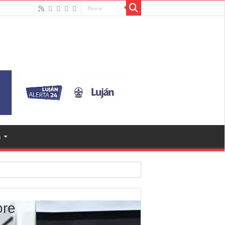
s
bre