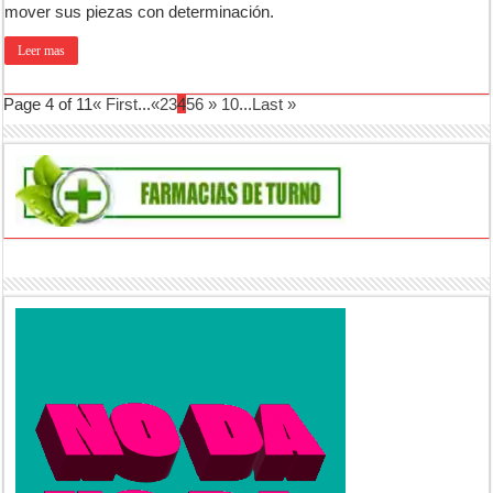
mover sus piezas con determinación.
Leer mas
Page 4 of 11
« First
...
«
2
3
4
5
6
»
10
...
Last »