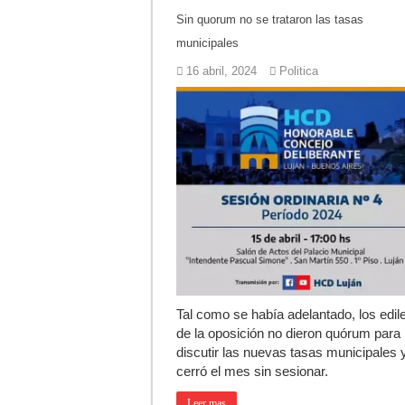
Sin quorum no se trataron las tasas
Agenda del Teatro 
municipales
ANMAT retiró produ
16 abril, 2024
Politica
Fiesta de la Gallet
Luján volvió al Ca
Torres se prepara 
Patentes: La Provin
Tal como se había adelantado, los edil
de la oposición no dieron quórum para
discutir las nuevas tasas municipales 
cerró el mes sin sesionar.
Leer mas