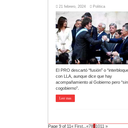
21 febrero, 2024
Politica
El PRO descartó “fusión” o “interbloqu
con LLA, aunque dice que hay
acompañamiento al Gobierno pero “si
cogobierno”.
Leer mas
Page 9 of 11
« First
...
«
7
8
9
10
11
»