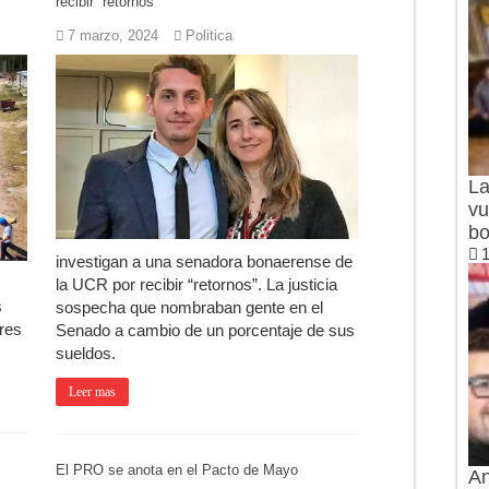
recibir “retornos”
7 marzo, 2024
Politica
La
vu
bo
1
investigan a una senadora bonaerense de
la UCR por recibir “retornos”. La justicia
s
sospecha que nombraban gente en el
res
Senado a cambio de un porcentaje de sus
sueldos.
Leer mas
El PRO se anota en el Pacto de Mayo
An