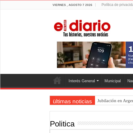
Política de privaci
VIERNES , AGOSTO 7 2026
Interés General
Municipal
Nac
ültimas noticias
Jubilación en Arge
Opinión: Buscando
Cédulas de identid
Politica
La 5° edición del f