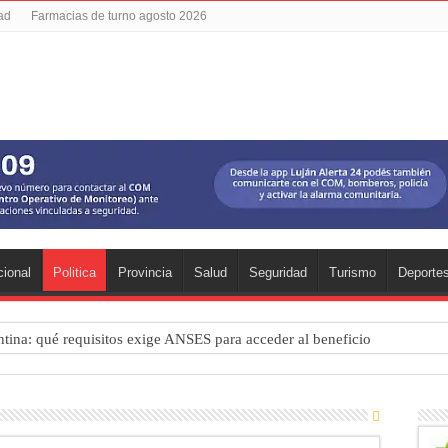
dad
Farmacias de turno agosto 2026
ional
Politica
Provincia
Salud
Seguridad
Turismo
Deporte
ntina: qué requisitos exige ANSES para acceder al beneficio
 una mejor educación ambiental
ad: residentes uruguayos avanzan con su regularización en Luján
estival de cine en Luján es una apuesta al arte argentino