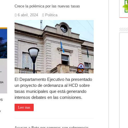
Crece la polémica por las nuevas tasas
Trinidad Guevara: agosto llega con una cartelera para todos los público
6 abril, 2024
Politica
ctos tras detectar un robo que compromete su trazabilidad
a de Campo: Tomás Jofré se prepara para otra celebración tradicional
mpeonato Provincial de bochas
para una nueva fiesta gastronómica
cia lanzó un asistente virtual para consultar infracciones por WhatsApp
El Departamento Ejecutivo ha presentado
un proyecto de ordenanza al HCD sobre
tasas municipales que está generando
intensos debates en las comisiones.
es
Leer mas
y
Acusan a Boto por compras con sobreprecio