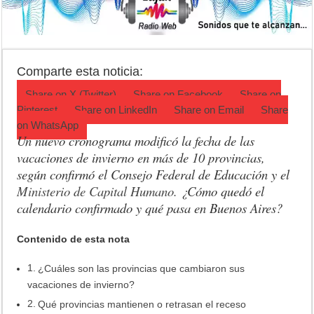
ANMAT retiró productos tras detectar un robo que compromete su tra
Fiesta de la Galleta de Campo: Tomás Jofré se prepara para otra celeb
Luján volvió al Campeonato Provincial de bochas
Comparte esta noticia:
Share on
X (Twitter)
Share on
Facebook
Share on
Pinterest
Share on
LinkedIn
Share on
Email
Share
on
WhatsApp
Un nuevo cronograma modificó la fecha de las
vacaciones de invierno en más de 10 provincias,
según confirmó el Consejo Federal de Educación y el
Ministerio de Capital Humano.
¿Cómo quedó el
calendario confirmado y qué pasa en Buenos Aires?
Contenido de esta nota
¿Cuáles son las provincias que cambiaron sus
vacaciones de invierno?
Qué provincias mantienen o retrasan el receso