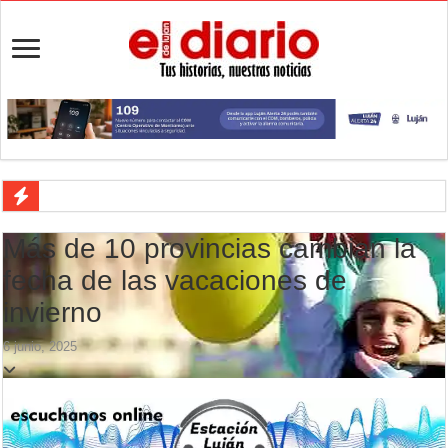
Desbaratan un punto de venta de drogas en el barrio Padre Varela y 
Más de 10 provincias cambian la
Campeonato TC JK: Diego Cordone se quedó con una gran victoria e
fecha de las vacaciones de
Jubilación en Argentina: qué requisitos exige ANSES para acceder al 
invierno
Opinión: Buscando una mejor educación ambiental
6 junio, 2025
Cédulas de identidad: residentes uruguayos avanzan con su regulariz
La 5° edición del festival de cine en Luján es una apuesta al arte arge
Agenda del Teatro Trinidad Guevara: agosto llega con una cartelera p