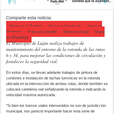
Jubilación en Argentina: qué requisitos exige ANSES para acceder al 
Opinión: Buscando una mejor educación ambiental
Comparte esta noticia:
Cédulas de identidad: residentes uruguayos avanzan con su regulariz
Share on
X (Twitter)
Share on
Facebook
Share on
Pinterest
Share on
LinkedIn
Share on
Email
Share
on
WhatsApp
El Municipio de Luján realiza trabajos de
mantenimiento del entorno de la rotonda de las rutas
6 y 34, para mejorar las condiciones de circulación y
fortalecer la seguridad vial.
E
n estos días, se llevan adelante trabajos de pintura de
cordones e instalación de tachas lumínicas en la rotonda
ubicada en la intersección de ambas rutas, donde también se
colocará cartelería vial señalizando la rotonda e indicando la
velocidad máxima autorizada.
“Si bien los tramos viales intervenidos no son de jurisdicción
municipal, nos pareció importante hacer esta serie de