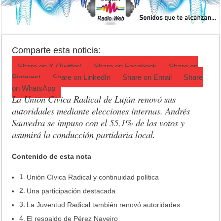
Crimen en el Lanusse: murió una mujer y detuvieron a su pareja
Actividades en Luján: qué hacer este fin de semana
Salud mental: Luján puso el bienestar emocional en el centro del depo
Comparte esta noticia:
Share on
X (Twitter)
Share on
Facebook
Share on
Pinterest
Share on
LinkedIn
Share on
Email
Share
on
WhatsApp
La Unión Cívica Radical de Luján renovó sus
autoridades mediante elecciones internas. Andrés
Saavedra se impuso con el 55,1% de los votos y
asumirá la conducción partidaria local.
Contenido de esta nota
Unión Cívica Radical y continuidad política
Una participación destacada
La Juventud Radical también renovó autoridades
El respaldo de Pérez Naveiro