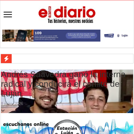
Luján cayó ante Central Córdoba y terminó con nueve jugadores
Andrés Saavedra ganó la interna
Peregrinación de veteranos de Malvinas: Luján será sede del primer e
radical y conducirá el comité de
Luján defiende la punta ante Central Córdoba
Luján
Veredas nuevas en la escuela 21: cómo avanza la obra en La Loma
8 junio, 2026
Aportes para los JJ.BB: la Provincia repartió $554,5 millones entre l
Flandria empató 1 a 1 ante UAI Urquiza en Jáuregui
Flandria afronta una final anticipada ante UAI Urquiza