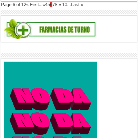
Page 6 of 12
« First
...
«
4
5
6
7
8
»
10
...
Last »