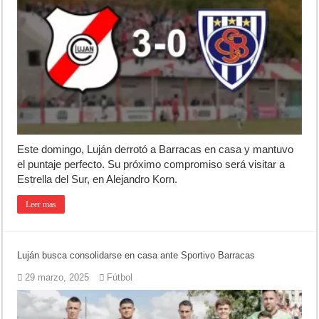
Patentes: La Provincia lanzó un asistente virtual para consultar infr
Corte de energía en Olivera: cuándo será y cuánto durará
Detuvieron a la mujer que acompañaba al acusado de balear a un poli
El pronóstico anticipa una semana que cambiará de golpe en la regió
Teatro El Galpón sufrió un robo y pide ayuda
Este domingo, Luján derrotó a Barracas en casa y mantuvo
el puntaje perfecto. Su próximo compromiso será visitar a
Estrella del Sur, en Alejandro Korn.
Leer mas
Luján busca consolidarse en casa ante Sportivo Barracas
29 marzo, 2025
Fútbol