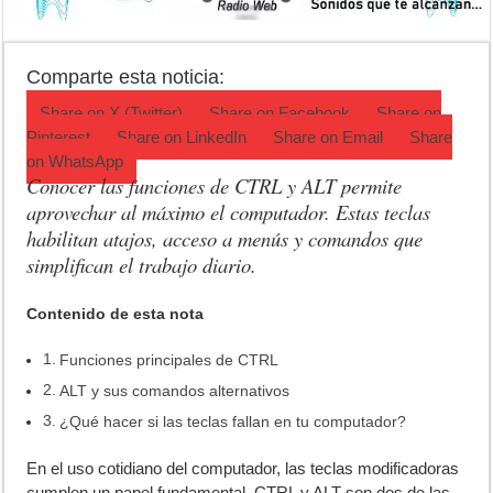
Jubilación en Argentina: qué requisitos exige ANSES para acceder al 
Opinión: Buscando una mejor educación ambiental
Comparte esta noticia:
Cédulas de identidad: residentes uruguayos avanzan con su regulariz
Share on
X (Twitter)
Share on
Facebook
Share on
Pinterest
Share on
LinkedIn
Share on
Email
Share
on
WhatsApp
Conocer las funciones de CTRL y ALT permite
aprovechar al máximo el computador. Estas teclas
habilitan atajos, acceso a menús y comandos que
simplifican el trabajo diario.
Contenido de esta nota
Funciones principales de CTRL
ALT y sus comandos alternativos
¿Qué hacer si las teclas fallan en tu computador?
E
n el uso cotidiano del computador, las teclas modificadoras
cumplen un papel fundamental. CTRL y ALT son dos de las