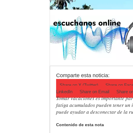
9 febrero, 2023
Actividades en Luj
Salud mental: Luján
Turismo en Luján: l
Ronda de Negocios:
Desbaratan un punt
Campeonato TC JK:
Comparte esta noticia:
Share on
X (Twitter)
Share on
Fac
LinkedIn
Share on
Email
Share o
Tomar vacaciones es importante para 
fatiga acumulados pueden tener un i
puede ayudar a desconectar de la ru
Contenido de esta nota