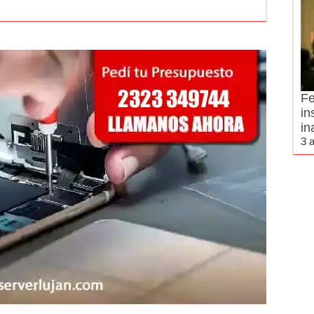
Fe
in
in
3 