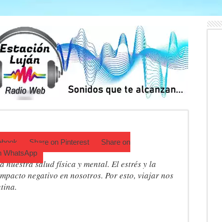
án: qué hacer este fin de semana
 puso el bienestar emocional en el centro del deporte
as vacaciones de invierno impulsaron la actividad con miles de visitant
 Luján reunió a pymes bonaerenses con compradores de siete países
o de venta de drogas en el barrio Padre Varela y detienen a un hombre
 Diego Cordone se quedó con una gran victoria en Del Viso
ebook
Share on
Pinterest
Share on
n
WhatsApp
nuestra salud física y mental. El estrés y la
mpacto negativo en nosotros. Por esto, viajar nos
tina.