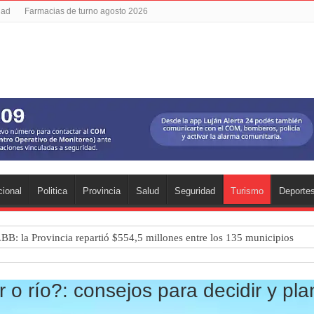
dad
Farmacias de turno agosto 2026
ional
Politica
Provincia
Salud
Seguridad
Turismo
Deporte
.BB: la Provincia repartió $554,5 millones entre los 135 municipios
a 1 ante UAI Urquiza en Jáuregui
a final anticipada ante UAI Urquiza
o río?: consejos para decidir y plan
se: murió una mujer y detuvieron a su pareja