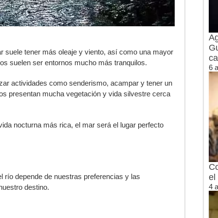
Ag
Gu
ar suele tener más oleaje y viento, así como una mayor
ca
ríos suelen ser entornos mucho más tranquilos.
6 
izar actividades como senderismo, acampar y tener un
íos presentan mucha vegetación y vida silvestre cerca
ida nocturna más rica, el mar será el lugar perfecto
Co
el río depende de nuestras preferencias y las
el
4 
nuestro destino.