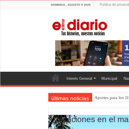
Política de privaci
DOMINGO , AGOSTO 9 2026
Interés General
Municipal
Nac
ültimas noticias
Aportes para los JJ
Flandria empató 1 
Flandria afronta un
¿Vacaciones en el mar 
Crimen en el Lanus