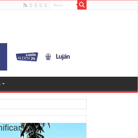
s
ificar