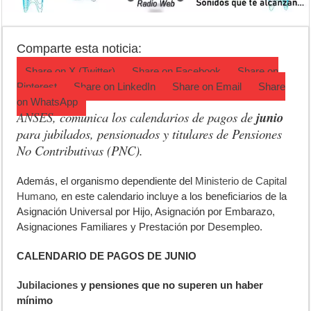
Ronda de Negocios: Luján reunió a pymes bonaerenses con comprador
Desbaratan un punto de venta de drogas en el barrio Padre Varela y 
Comparte esta noticia:
Campeonato TC JK: Diego Cordone se quedó con una gran victoria e
Share on
X (Twitter)
Share on
Facebook
Share on
Pinterest
Share on
LinkedIn
Share on
Email
Share
on
WhatsApp
ANSES
, comunica los calendarios de pagos de
junio
para jubilados, pensionados y titulares de Pensiones
No Contributivas (PNC).
A
demás, el organismo dependiente del
Ministerio de Capital
Humano
,
en este calendario incluye a los beneficiarios de la
Asignación Universal por Hijo, Asignación por Embarazo,
Asignaciones Familiares y Prestación por Desempleo.
CALENDARIO DE PAGOS DE JUNIO
Jubilaciones
y pensiones que no superen un haber
mínimo