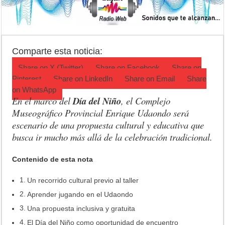
Jubilación en Argentina: qué requisitos exige ANSES para acceder al 
Opinión: Buscando una mejor educación ambiental
Cédulas de identidad: residentes uruguayos avanzan con su regulariz
Comparte esta noticia:
Share on
X (Twitter)
Share on
Facebook
Share on
Pinterest
Share on
LinkedIn
Share on
Email
Share
on
WhatsApp
En el marco del
Día del Niño
, el Complejo
Museográfico Provincial Enrique Udaondo será
escenario de una propuesta cultural y educativa que
busca ir mucho más allá de la celebración tradicional.
Contenido de esta nota
Un recorrido cultural previo al taller
Aprender jugando en el Udaondo
Una propuesta inclusiva y gratuita
El Día del Niño como oportunidad de encuentro