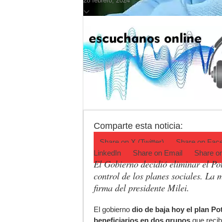
28 febrero, 2024
Actividades en Luj
Salud mental: Luján
Turismo en Luján: l
Ronda de Negocios:
Desbaratan un punt
Campeonato TC JK:
Comparte esta noticia:
Share on
X (Twitter)
Share on
Fac
LinkedIn
Share on
Email
Share o
El Gobierno decidió eliminar el Pot
control de los planes sociales. La 
firma del presidente Milei.
E
l gobierno
dio de baja hoy el plan Po
beneficiarios en dos grupos
que recib