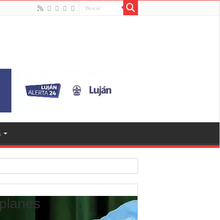
s
 planes