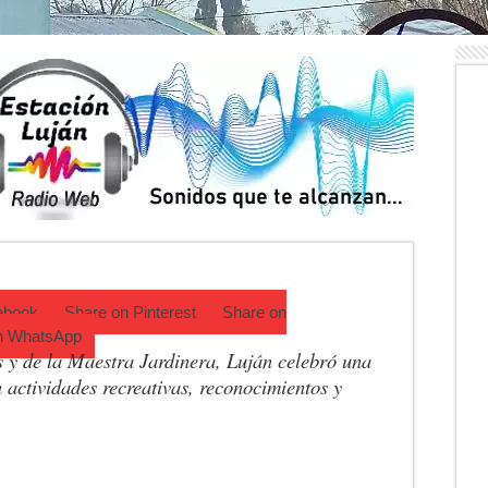
 Luján reunió a pymes bonaerenses con compradores de siete países
o de venta de drogas en el barrio Padre Varela y detienen a un hombre
 Diego Cordone se quedó con una gran victoria en Del Viso
ntina: qué requisitos exige ANSES para acceder al beneficio
 una mejor educación ambiental
ad: residentes uruguayos avanzan con su regularización en Luján
ebook
Share on
Pinterest
Share on
n
WhatsApp
s y de la Maestra Jardinera, Luján celebró una
actividades recreativas, reconocimientos y