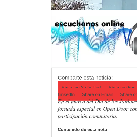
8 junio, 2026
Ronda de Negocios:
Desbaratan un punt
Campeonato TC JK:
Jubilación en Arge
Opinión: Buscando
Cédulas de identid
Comparte esta noticia:
Share on
X (Twitter)
Share on
Fac
LinkedIn
Share on
Email
Share o
En el marco del Día de los Jardine
jornada especial en Open Door con 
participación comunitaria.
Contenido de esta nota