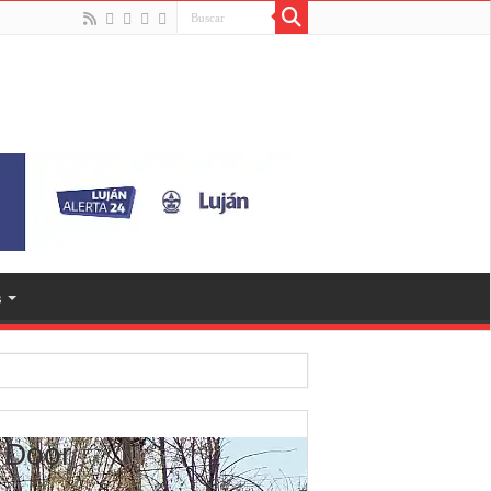
s
 Door
es