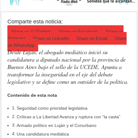
Crimen en el Lanusse: murió una mujer y detuvieron a su pareja
Actividades en Luján: qué hacer este fin de semana
Comparte esta noticia:
Salud mental: Luján puso el bienestar emocional en el centro del depo
Share on
X (Twitter)
Share on
Facebook
Share on
Pinterest
Share on
LinkedIn
Share on
Email
Share
on
WhatsApp
Desde Luján, el abogado mediático inició su
candidatura a diputado nacional por la provincia de
Buenos Aires bajo el sello de la
UCEDE
. Apunta a
transformar la inseguridad en el eje del debate
legislativo y se define como un outsider de la política.
Contenido de esta nota
Seguridad como prioridad legislativa
Críticas a La Libertad Avanza y ruptura con “la casta”
Armado político en Luján y el Conurbano
Una candidatura mediática