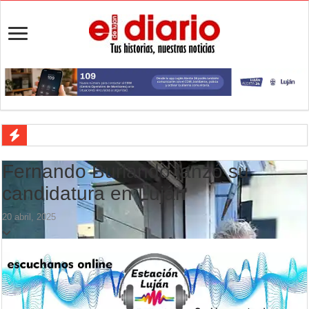
Luján cayó ante Central Córdoba y terminó con nueve jugadores
Fernando Burlando lanzó su
Peregrinación de veteranos de Malvinas: Luján será sede del primer e
candidatura en Luján
Luján defiende la punta ante Central Córdoba
20 abril, 2025
Veredas nuevas en la escuela 21: cómo avanza la obra en La Loma
Aportes para los JJ.BB: la Provincia repartió $554,5 millones entre l
Flandria empató 1 a 1 ante UAI Urquiza en Jáuregui
Flandria afronta una final anticipada ante UAI Urquiza