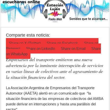
Detuvieron a la mujer que acompañaba al acusado de balear a un poli
El pronóstico anticipa una semana que cambiará de golpe en la regió
Teatro El Galpón sufrió un robo y pide ayuda
Confirmaron la fecha de la Peregrinación a Luján 2026
Comparte esta noticia:
INCUCAI implementará una técnica para aumentar los trasplantes de
Share on
X (Twitter)
Share on
Facebook
Share on
Pinterest
Share on
LinkedIn
Share on
Email
Share
on
WhatsApp
Empresarios del transporte emitieron una nueva
advertencia por la inminente interrupción de servicios
en varias líneas de colectivos ante el agravamiento de
la situación financiera del sector.
L
a Asociación Argentina de Empresarios del Transporte
Automotor (AAETA) alertó en un comunicado que “la
situación financiera de las empresas de colectivos del AMBA
puede derivar en interrupciones y hasta una parálisis del
sector”,.