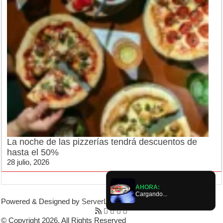
La noche de las pizzerías tendrá descuentos de
hasta el 50%
28 julio, 2026
AHORA:
Cargando...
Powered & Designed by
ServerLujan
|
© Copyright 2026, All Rights Reserved