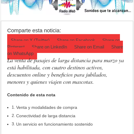
Jubilación en Argentina: qué requisitos exige ANSES para acceder al 
Opinión: Buscando una mejor educación ambiental
Cédulas de identidad: residentes uruguayos avanzan con su regulariz
Comparte esta noticia:
Share on
X (Twitter)
Share on
Facebook
Share on
Pinterest
Share on
LinkedIn
Share on
Email
Share
on
WhatsApp
La venta de pasajes de larga distancia para marzo ya
está habilitada, con cuatro destinos activos,
descuentos online y beneficios para jubilados,
menores y quienes viajen con mascotas.
Contenido de esta nota
Venta y modalidades de compra
Conectividad de larga distancia
Un servicio en funcionamiento sostenido