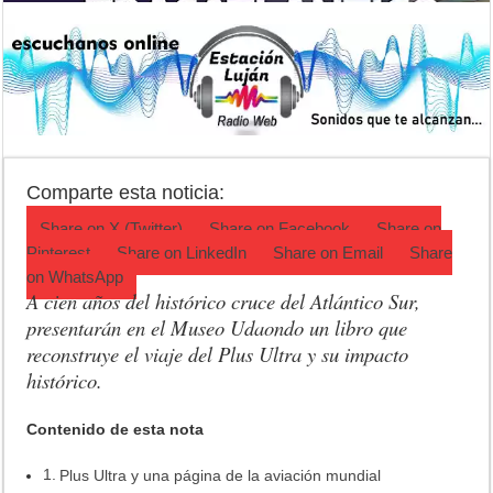
Patentes: La Provincia lanzó un asistente virtual para consultar infr
Corte de energía en Olivera: cuándo será y cuánto durará
Detuvieron a la mujer que acompañaba al acusado de balear a un poli
El pronóstico anticipa una semana que cambiará de golpe en la regió
Teatro El Galpón sufrió un robo y pide ayuda
Comparte esta noticia:
Share on
X (Twitter)
Share on
Facebook
Share on
Pinterest
Share on
LinkedIn
Share on
Email
Share
on
WhatsApp
A cien años del histórico cruce del Atlántico Sur,
presentarán en el Museo Udaondo un libro que
reconstruye el viaje del Plus Ultra y su impacto
histórico.
Contenido de esta nota
Plus Ultra y una página de la aviación mundial