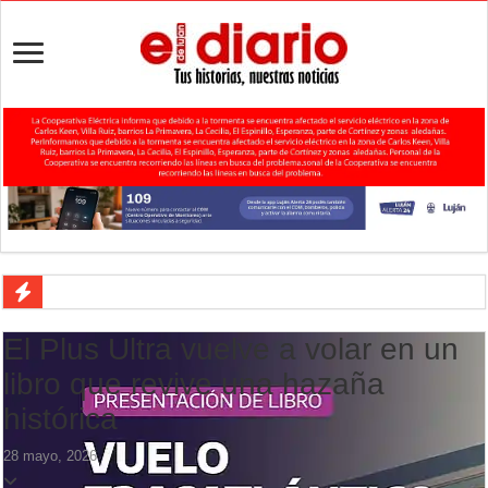
Agenda del Teatro Trinidad Guevara: agosto llega con una cartelera p
El Plus Ultra vuelve a volar en un
ANMAT retiró productos tras detectar un robo que compromete su tra
libro que revive una hazaña
Fiesta de la Galleta de Campo: Tomás Jofré se prepara para otra celeb
histórica
Luján volvió al Campeonato Provincial de bochas
28 mayo, 2026
Torres se prepara para una nueva fiesta gastronómica