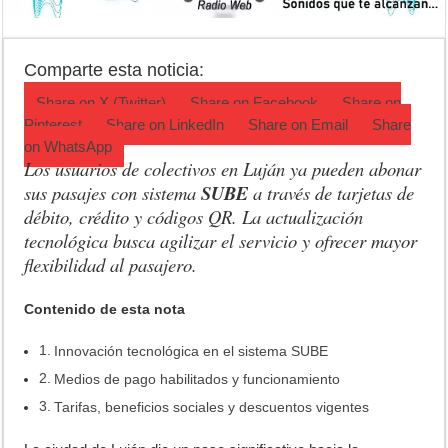
Salud mental: Luján puso el bienestar emocional en el centro del depo
Turismo en Luján: las vacaciones de invierno impulsaron la actividad 
Comparte esta noticia:
Ronda de Negocios: Luján reunió a pymes bonaerenses con comprador
Share on
X (Twitter)
Share on
Facebook
Share on
Pinterest
Share on
LinkedIn
Share on
Email
Share
on
WhatsApp
Los usuarios de colectivos en Luján ya pueden abonar
sus pasajes con sistema
SUBE
a través de tarjetas de
débito, crédito y códigos QR. La actualización
tecnológica busca agilizar el servicio y ofrecer mayor
flexibilidad al pasajero.
Contenido de esta nota
Innovación tecnológica en el sistema SUBE
Medios de pago habilitados y funcionamiento
Tarifas, beneficios sociales y descuentos vigentes