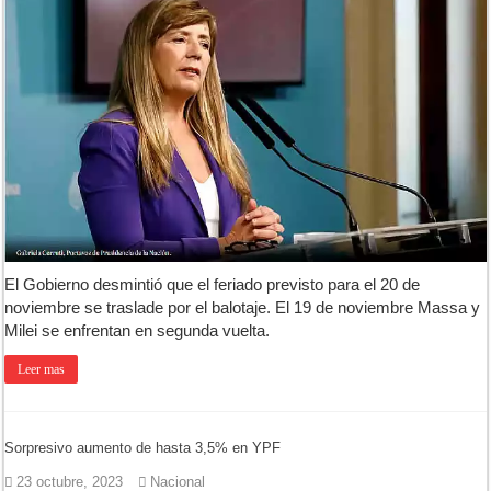
Patentes: La Provincia lanzó un asistente virtual para consultar infr
Corte de energía en Olivera: cuándo será y cuánto durará
Detuvieron a la mujer que acompañaba al acusado de balear a un poli
El pronóstico anticipa una semana que cambiará de golpe en la regió
Teatro El Galpón sufrió un robo y pide ayuda
El Gobierno desmintió que el feriado previsto para el 20 de
noviembre se traslade por el balotaje. El 19 de noviembre Massa y
Milei se enfrentan en segunda vuelta.
Leer mas
Sorpresivo aumento de hasta 3,5% en YPF
23 octubre, 2023
Nacional