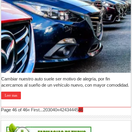
Cambiar nuestro auto suele ser motivo de alegría, por fin
acercarnos al sueño de un vehículo nuevo, con mayor comodidad.
Leer mas
Page 46 of 46
« First
...
20
30
40
«
42
43
44
45
46