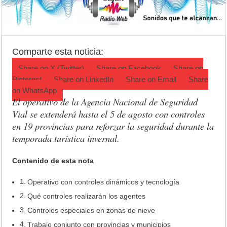
Desbaratan un punto de venta de drogas en el barrio Padre Varela y 
Campeonato TC JK: Diego Cordone se quedó con una gran victoria e
Jubilación en Argentina: qué requisitos exige ANSES para acceder al 
Comparte esta noticia:
Share on
X (Twitter)
Share on
Facebook
Share on
Pinterest
Share on
LinkedIn
Share on
Email
Share
on
WhatsApp
El operativo de la Agencia Nacional de Seguridad
Vial se extenderá hasta el 5 de agosto con controles
en 19 provincias para reforzar la seguridad durante la
temporada turística invernal.
Contenido de esta nota
Operativo con controles dinámicos y tecnología
Qué controles realizarán los agentes
Controles especiales en zonas de nieve
Trabajo conjunto con provincias y municipios