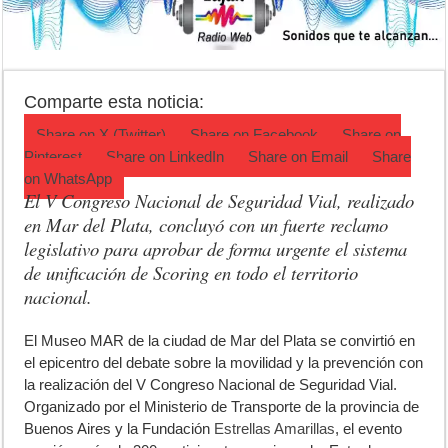
Jubilación en Argentina: qué requisitos exige ANSES para acceder al 
Opinión: Buscando una mejor educación ambiental
Cédulas de identidad: residentes uruguayos avanzan con su regulariz
Comparte esta noticia:
Share on
X (Twitter)
Share on
Facebook
Share on
Pinterest
Share on
LinkedIn
Share on
Email
Share
on
WhatsApp
El V Congreso Nacional de Seguridad Vial, realizado
en Mar del Plata, concluyó con un fuerte reclamo
legislativo para aprobar de forma urgente el sistema
de unificación de Scoring en todo el territorio
nacional.
E
l Museo MAR de la ciudad de Mar del Plata se convirtió en
el epicentro del debate sobre la movilidad y la prevención con
la realización del V Congreso Nacional de Seguridad Vial.
Organizado por el Ministerio de Transporte de la provincia de
Buenos Aires y la Fundación
Estrellas Amarillas
, el evento