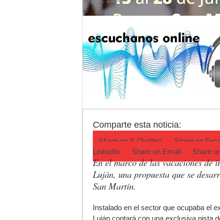
10 julio, 2024
Cédulas de identid
La 5° edición del f
Agenda del Teatro 
ANMAT retiró produ
Fiesta de la Gallet
Luján volvió al Ca
Comparte esta noticia:
Share on
X (Twitter)
Share on
Fac
LinkedIn
Share on
Email
Share o
En el marco de las vacaciones de i
Luján, una propuesta que se desarro
San Martín.
I
nstalado en el sector que ocupaba el 
Luján contará con una exclusiva pista 