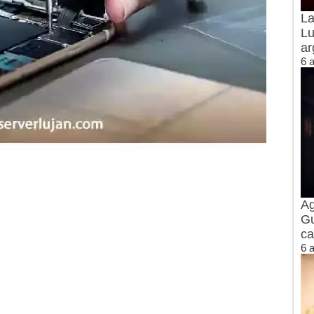
La
Lu
ar
6 
Ag
Gu
ca
6 