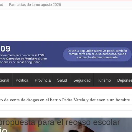
dad
Farmacias de turno agosto 2026
ional
Politica
Provincia
Salud
Seguridad
Turismo
Deporte
o de venta de drogas en el barrio Padre Varela y detienen a un hombre
 Diego Cordone se quedó con una gran victoria en Del Viso
ntina: qué requisitos exige ANSES para acceder al beneficio
propuesta para el receso escolar
 una mejor educación ambiental