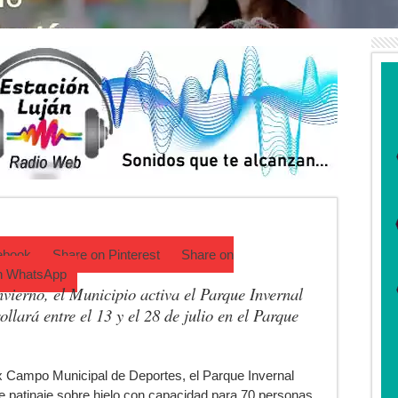
ad: residentes uruguayos avanzan con su regularización en Luján
estival de cine en Luján es una apuesta al arte argentino
Trinidad Guevara: agosto llega con una cartelera para todos los público
ctos tras detectar un robo que compromete su trazabilidad
a de Campo: Tomás Jofré se prepara para otra celebración tradicional
mpeonato Provincial de bochas
ebook
Share on
Pinterest
Share on
n
WhatsApp
nvierno, el Municipio activa el Parque Invernal
llará entre el 13 y el 28 de julio en el Parque
ex Campo Municipal de Deportes, el Parque Invernal
de patinaje sobre hielo con capacidad para 70 personas