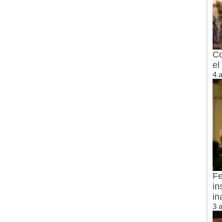
Co
el
4 
Fe
in
in
3 