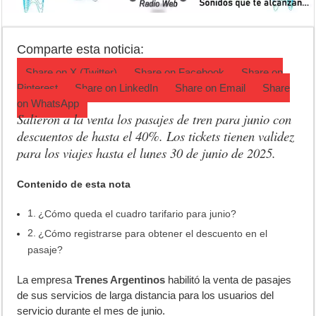
Luján volvió al Campeonato Provincial de bochas
Torres se prepara para una nueva fiesta gastronómica
Comparte esta noticia:
Patentes: La Provincia lanzó un asistente virtual para consultar infr
Share on
X (Twitter)
Share on
Facebook
Share on
Pinterest
Share on
LinkedIn
Share on
Email
Share
on
WhatsApp
Salieron a la venta los pasajes de tren para junio con
descuentos de hasta el 40%. Los tickets tienen validez
para los viajes hasta el lunes 30 de junio de 2025.
Contenido de esta nota
¿Cómo queda el cuadro tarifario para junio?
¿Cómo registrarse para obtener el descuento en el
pasaje?
L
a empresa
Trenes Argentinos
habilitó la venta de pasajes
de sus servicios de larga distancia para los usuarios del
servicio durante el mes de junio.