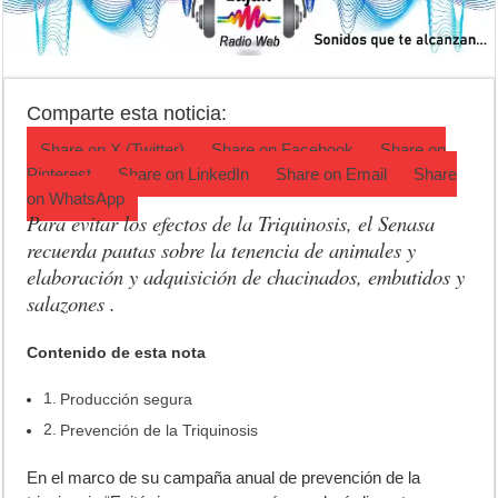
Jubilación en Argentina: qué requisitos exige ANSES para acceder al 
Opinión: Buscando una mejor educación ambiental
Cédulas de identidad: residentes uruguayos avanzan con su regulariz
Comparte esta noticia:
Share on
X (Twitter)
Share on
Facebook
Share on
Pinterest
Share on
LinkedIn
Share on
Email
Share
on
WhatsApp
Para evitar los efectos de la Triquinosis, el Senasa
recuerda pautas sobre la tenencia de animales y
elaboración y adquisición de chacinados, embutidos y
salazones .
Contenido de esta nota
Producción segura
Prevención de la Triquinosis
E
n el marco de su campaña anual de prevención de la