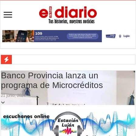
Flandria afronta una final anticipada ante UAI Urquiza
Banco Provincia lanza un
Crimen en el Lanusse: murió una mujer y detuvieron a su pareja
programa de Microcréditos
Actividades en Luján: qué hacer este fin de semana
21 junio, 2024
Salud mental: Luján puso el bienestar emocional en el centro del depo
Turismo en Luján: las vacaciones de invierno impulsaron la actividad 
Ronda de Negocios: Luján reunió a pymes bonaerenses con comprador
Desbaratan un punto de venta de drogas en el barrio Padre Varela y 