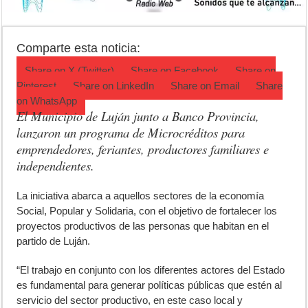
Campeonato TC JK: Diego Cordone se quedó con una gran victoria e
Jubilación en Argentina: qué requisitos exige ANSES para acceder al 
Comparte esta noticia:
Opinión: Buscando una mejor educación ambiental
Share on
X (Twitter)
Share on
Facebook
Share on
Pinterest
Share on
LinkedIn
Share on
Email
Share
on
WhatsApp
El Municipio de Luján junto a Banco Provincia,
lanzaron un programa de Microcréditos para
emprendedores, feriantes, productores familiares e
independientes.
L
a iniciativa abarca a aquellos sectores de la economía
Social, Popular y Solidaria, con el objetivo de fortalecer los
proyectos productivos de las personas que habitan en el
partido de Luján.
“El trabajo en conjunto con los diferentes actores del Estado
es fundamental para generar políticas públicas que estén al
servicio del sector productivo, en este caso local y