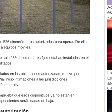
Ac
es
7 
ían 526 cinemómetros autorizados para operar. De ellos,
 a equipos móviles.
e solo 239 de los radares fijos estaban instalados en el
ilitados.
La
lados en las ubicaciones autorizadas, motivo por el
Lu
al inició intimaciones a las jurisdicciones
ar
ón operativa.
6 
omprueba que esos dispositivos ya no están en
espondientes serán dadas de baja.
 autorización