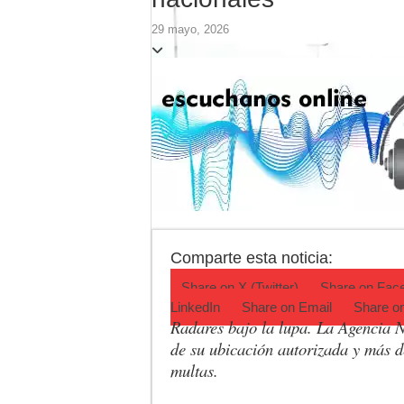
Turismo en Luján: l
29 mayo, 2026
Ronda de Negocios:
Desbaratan un punt
Campeonato TC JK:
Jubilación en Arge
Opinión: Buscando
Comparte esta noticia:
Share on
X (Twitter)
Share on
Fac
LinkedIn
Share on
Email
Share o
Radares bajo la lupa. La Agencia N
de su ubicación autorizada y más de
multas.