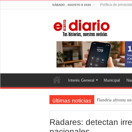
Política de privacid
SÁBADO , AGOSTO 8 2026
Interés General
Municipal
Nac
ültimas noticias
Flandria afronta un
Crimen en el Lanus
Actividades en Luj
Radares: detectan irr
Salud mental: Luján
nacionales