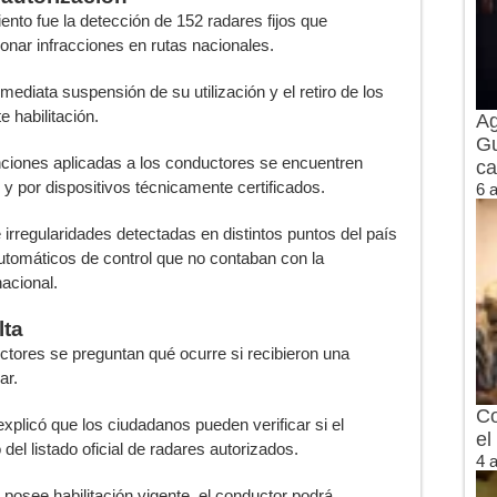
ento fue la detección de 152 radares fijos que
onar infracciones en rutas nacionales.
mediata suspensión de su utilización y el retiro de los
e habilitación.
Ag
Gu
ciones aplicadas a los conductores se encuentren
ca
y por dispositivos técnicamente certificados.
6 
 irregularidades detectadas en distintos puntos del país
automáticos de control que no contaban con la
nacional.
lta
tores se preguntan qué ocurre si recibieron una
ar.
Co
xplicó que los ciudadanos pueden verificar si el
el
 del listado oficial de radares autorizados.
4 
posee habilitación vigente, el conductor podrá