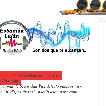
as vacaciones de invierno impulsaron la actividad con miles de visitant
 Luján reunió a pymes bonaerenses con compradores de siete países
o de venta de drogas en el barrio Padre Varela y detienen a un hombre
 Diego Cordone se quedó con una gran victoria en Del Viso
ntina: qué requisitos exige ANSES para acceder al beneficio
 una mejor educación ambiental
ebook
Share on
Pinterest
Share on
n
WhatsApp
acional de Seguridad Vial detectó equipos fuera
 150 dispositivos sin habilitación para emitir