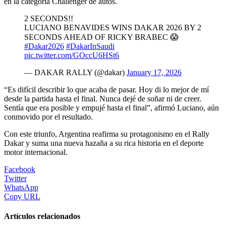
en la categoría Challenger de autos.
2 SECONDS!!
LUCIANO BENAVIDES WINS DAKAR 2026 BY 2
SECONDS AHEAD OF RICKY BRABEC 😱
#Dakar2026
#DakarInSaudi
pic.twitter.com/GOccU6HSt6
— DAKAR RALLY (@dakar)
January 17, 2026
“Es difícil describir lo que acaba de pasar. Hoy di lo mejor de mí
desde la partida hasta el final. Nunca dejé de soñar ni de creer.
Sentía que era posible y empujé hasta el final”, afirmó Luciano, aún
conmovido por el resultado.
Con este triunfo, Argentina reafirma su protagonismo en el Rally
Dakar y suma una nueva hazaña a su rica historia en el deporte
motor internacional.
Facebook
Twitter
WhatsApp
Copy URL
Artículos relacionados