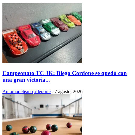
Campeonato TC JK: Diego Cordone se quedó con
una gran victoria...
Automodelismo
xdeporte
-
7 agosto, 2026