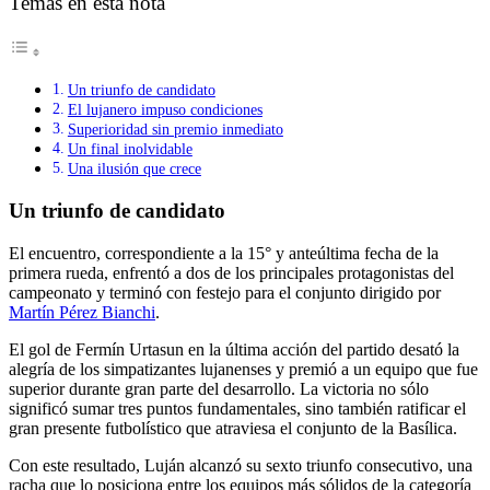
Temas en esta nota
Un triunfo de candidato
El lujanero impuso condiciones
Superioridad sin premio inmediato
Un final inolvidable
Una ilusión que crece
Un triunfo de candidato
El encuentro, correspondiente a la 15° y anteúltima fecha de la
primera rueda, enfrentó a dos de los principales protagonistas del
campeonato y terminó con festejo para el conjunto dirigido por
Martín Pérez Bianchi
.
El gol de Fermín Urtasun en la última acción del partido desató la
alegría de los simpatizantes lujanenses y premió a un equipo que fue
superior durante gran parte del desarrollo. La victoria no sólo
significó sumar tres puntos fundamentales, sino también ratificar el
gran presente futbolístico que atraviesa el conjunto de la Basílica.
Con este resultado, Luján alcanzó su sexto triunfo consecutivo, una
racha que lo posiciona entre los equipos más sólidos de la categoría