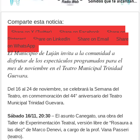
ANMAT retiró productos tras detectar un robo que compromete su tra
Fiesta de la Galleta de Campo: Tomás Jofré se prepara para otra celeb
Comparte esta noticia:
Luján volvió al Campeonato Provincial de bochas
Share on
X (Twitter)
Share on
Facebook
Share on
Pinterest
Share on
LinkedIn
Share on
Email
Share
on
WhatsApp
El Municipio de Luján invita a la comunidad a
disfrutar de los espectáculos programados para el
mes de noviembre en el Teatro Municipal Trinidad
Guevara.
D
el 16 al 24 de noviembre, se celebrará la Semana del
Teatro, en conmemoración del 44° aniversario del Teatro
Municipal Trinidad Guevara.
Sábado 16/11, 20:30
– El asunto Canegato, una obra del
Taller de Experimentación Teatral, versión libre de “Rosaura a
las diez” de Marco Denevi, a cargo de la prof. Vana Passeri
(teatro).