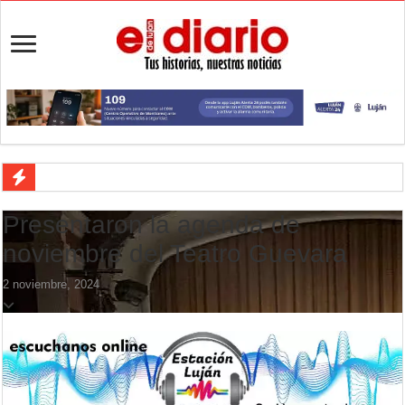
Desbaratan un punto de venta de drogas en el barrio Padre Varela y 
Presentaron la agenda de
Campeonato TC JK: Diego Cordone se quedó con una gran victoria e
noviembre del Teatro Guevara
Jubilación en Argentina: qué requisitos exige ANSES para acceder al 
2 noviembre, 2024
Opinión: Buscando una mejor educación ambiental
Cédulas de identidad: residentes uruguayos avanzan con su regulariz
La 5° edición del festival de cine en Luján es una apuesta al arte arge
Agenda del Teatro Trinidad Guevara: agosto llega con una cartelera p