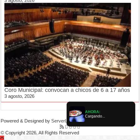
3 agosto, 2026
Coro Municipal: convocan a chicos de 6 a 17 años
3 agosto, 2026
AHORA:
Cargando...
Powered & Designed by
ServerLujan
|
© Copyright 2026, All Rights Reserved