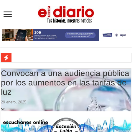
Luján cayó ante Central Córdoba y terminó con nueve jugadores
Convocan a una audiencia pública
Peregrinación de veteranos de Malvinas: Luján será sede del primer e
por los aumentos en las tarifas de
Luján defiende la punta ante Central Córdoba
luz
Veredas nuevas en la escuela 21: cómo avanza la obra en La Loma
29 enero, 2025
Aportes para los JJ.BB: la Provincia repartió $554,5 millones entre l
Flandria empató 1 a 1 ante UAI Urquiza en Jáuregui
Flandria afronta una final anticipada ante UAI Urquiza