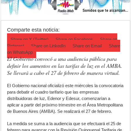
Crimen en el Lanusse: murió una mujer y detuvieron a su pareja
Actividades en Luján: qué hacer este fin de semana
Salud mental: Luján puso el bienestar emocional en el centro del depo
Comparte esta noticia:
Share on
X (Twitter)
Share on
Facebook
Share on
Pinterest
Share on
LinkedIn
Share on
Email
Share
on
WhatsApp
El Gobierno convocó a una audiencia pública para
definir los aumentos en las tarifas de luz en el AMBA.
Se llevará a cabo el 27 de febrero de manera virtual.
E
l Gobierno nacional oficializó este miércoles la convocatoria
para debatir el cuadro tarifario que las empresas
distribuidoras de luz, Edenor y Edesur, comenzarían a
aplicar a partir del próximo trimestre en el Área Metropolitana
de Buenos Aires (AMBA). Se realizará el 27 de febrero.
La medida se suma a la audiencia que se efectuará el 25 de
febrero para avanzar con la Revisión Quinquenal Tarifaria de