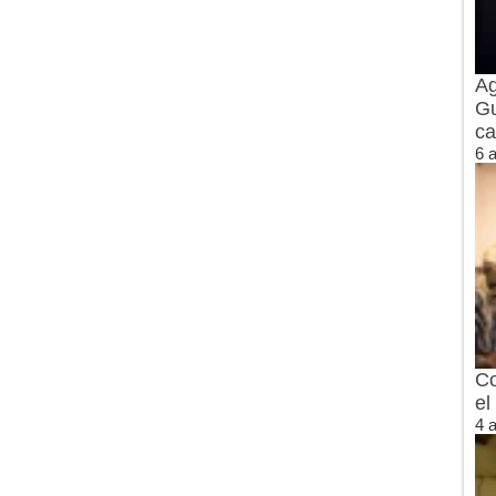
Ag
Gu
ca
6 
Co
el
4 