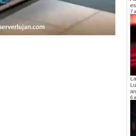
es
7 
La
Lu
ar
6 