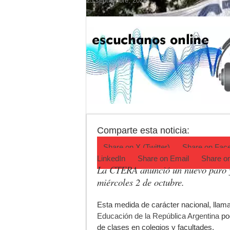
25 septiembre, 2024
Desbaratan un punt
Campeonato TC JK:
Jubilación en Arge
Opinión: Buscando
Cédulas de identid
La 5° edición del f
Comparte esta noticia:
Share on
X (Twitter)
Share on
Fac
LinkedIn
Share on
Email
Share o
La CTERA anunció un nuevo paro y
miércoles 2 de octubre.
E
sta medida de carácter nacional, llama
Educación de la República Argentina
pod
de clases en colegios y facultades.