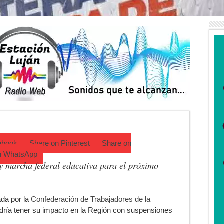
o de venta de drogas en el barrio Padre Varela y detienen a un hombre
 Diego Cordone se quedó con una gran victoria en Del Viso
ntina: qué requisitos exige ANSES para acceder al beneficio
 una mejor educación ambiental
ad: residentes uruguayos avanzan con su regularización en Luján
estival de cine en Luján es una apuesta al arte argentino
ebook
Share on
Pinterest
Share on
n
WhatsApp
 marcha federal educativa para el próximo
da por la
Confederación de Trabajadores de la
ría tener su impacto en la Región con suspensiones