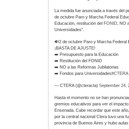
La medida fue anunciada a través del per
de octubre Paro y Marcha Federal Edu
Educación, restitución del
FONID
, NO a
Universidades”.
🔊2 de octubre Paro y Marcha Federal 
¡BASTA DE AJUSTE!
➡️ Presupuesto para la Educación
➡️ Restitución del FONID
➡️ NO a las Reformas Jubilatorias
➡️ Fondos para Universidades
#CTERA
— CTERA (@cteracta)
September 24, 
Hasta el momento no se han pronunciad
gremios educativos para ver el impacto
Ensenada. Cabe recordar que este año, 
por la central nacional Ctera tuvo una 
provincia de Buenos Aires y hubo aulas