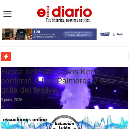
Flandria afronta una final anticipada ante UAI Urquiza
Fiesta del Sol: Carlos Keen
Crimen en el Lanusse: murió una mujer y detuvieron a su pareja
confirmó a Los Palmeras y toda la
Actividades en Luján: qué hacer este fin de semana
grilla del festival
Salud mental: Luján puso el bienestar emocional en el centro del depo
9 junio, 2026
Turismo en Luján: las vacaciones de invierno impulsaron la actividad 
Ronda de Negocios: Luján reunió a pymes bonaerenses con comprador
Desbaratan un punto de venta de drogas en el barrio Padre Varela y 