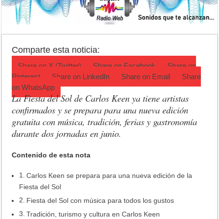
Campeonato TC JK: Diego Cordone se quedó con una gran victoria e
Jubilación en Argentina: qué requisitos exige ANSES para acceder al 
Opinión: Buscando una mejor educación ambiental
Comparte esta noticia:
Share on
X (Twitter)
Share on
Facebook
Share on
Pinterest
Share on
LinkedIn
Share on
Email
Share
on
WhatsApp
La
Fiesta del Sol
de Carlos Keen ya tiene artistas
confirmados y se prepara para una nueva edición
gratuita con música, tradición, ferias y gastronomía
durante dos jornadas en junio.
Contenido de esta nota
Carlos Keen se prepara para una nueva edición de la
Fiesta del Sol
Fiesta del Sol con música para todos los gustos
Tradición, turismo y cultura en Carlos Keen