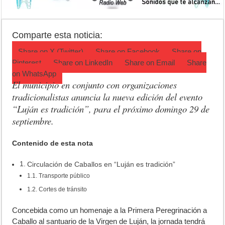
Teatro El Galpón sufrió un robo y pide ayuda
Confirmaron la fecha de la Peregrinación a Luján 2026
Comparte esta noticia:
INCUCAI implementará una técnica para aumentar los trasplantes de
Share on
X (Twitter)
Share on
Facebook
Share on
Pinterest
Share on
LinkedIn
Share on
Email
Share
on
WhatsApp
El municipio en conjunto con organizaciones
tradicionalistas anuncia la nueva edición del evento
“Luján es tradición”, para el próximo domingo 29 de
septiembre.
Contenido de esta nota
Circulación de Caballos en “Luján es tradición”
Transporte público
Cortes de tránsito
C
oncebida como un homenaje a la Primera Peregrinación a
Caballo al santuario de la Virgen de Luján, la jornada tendrá