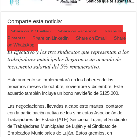
Agenda del Teatro Trinidad Guevara: agosto llega con una cartelera p
ANMAT retiró productos tras detectar un robo que compromete su tra
Comparte esta noticia:
Fiesta de la Galleta de Campo: Tomás Jofré se prepara para otra celeb
Share on
X (Twitter)
Share on
Facebook
Share on
Pinterest
Share on
LinkedIn
Share on
Email
Share
on
WhatsApp
El Ejecutivo y los tres sindicatos que representan a los
trabajadores municipales llegaron a un acuerdo de
incremento salarial del 5% remunerativo.
E
ste aumento se implementará en los haberes de los
próximos meses de octubre, noviembre y diciembre. Este
acuerdo también incluye un bono navideño de $125.000.
Las negociaciones, llevadas a cabo este martes, contaron
con la participación activa de los sindicatos Asociación de
Trabajadores del Estado (
ATE
) Seccional Luján, el Sindicato
de Trabajadores Municipales de Luján y el Sindicato de
Empleados Municipales de Luján. Estos gremios, en