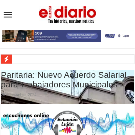
Ronda de Negocios: Luján reunió a pymes bonaerenses con comprador
Paritaria: Nuevo Acuerdo Salarial
Desbaratan un punto de venta de drogas en el barrio Padre Varela y 
para Trabajadores Municipales
Campeonato TC JK: Diego Cordone se quedó con una gran victoria e
25 septiembre, 2024
Jubilación en Argentina: qué requisitos exige ANSES para acceder al 
Opinión: Buscando una mejor educación ambiental
Cédulas de identidad: residentes uruguayos avanzan con su regulariz
La 5° edición del festival de cine en Luján es una apuesta al arte arge