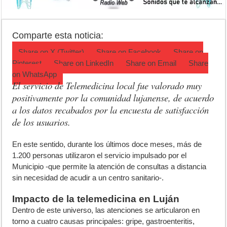
Jubilación en Argentina: qué requisitos exige ANSES para acceder al 
Opinión: Buscando una mejor educación ambiental
Comparte esta noticia:
Cédulas de identidad: residentes uruguayos avanzan con su regulariz
Share on
X (Twitter)
Share on
Facebook
Share on
Pinterest
Share on
LinkedIn
Share on
Email
Share
on
WhatsApp
El servicio de Telemedicina local fue valorado muy
positivamente por la comunidad lujanense, de acuerdo
a los datos recabados por la encuesta de satisfacción
de los usuarios.
E
n este sentido, durante los últimos doce meses, más de
1.200 personas utilizaron el servicio impulsado por el
Municipio -que permite la atención de consultas a distancia
sin necesidad de acudir a un centro sanitario-.
Impacto de la telemedicina en Luján
Dentro de este universo, las atenciones se articularon en
torno a cuatro causas principales: gripe, gastroenteritis,